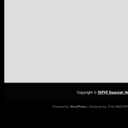
Copyright ©
[SPH] Spanish He
Powered by
| Designed by:
Free MMORP
WordPress