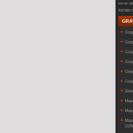
se
server
torneo
GRA
Coop
Coop
Coop
Coop
Coop
Coop
Defe
Map
Mapa
Map
COM