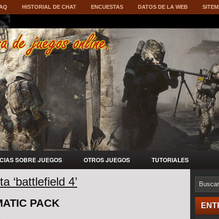
AQ
HISTORIAL DE CHAT
ENCUESTAS
DATOS DE LA WEB
SITE
ICIAS SOBRE JUEGOS
OTROS JUEGOS
TUTORIALES
a ‘battlefield 4’
MATIC PACK
ENT
o