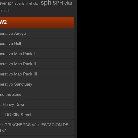
sph
SPH clan
rver sph
spanish hell clan
tutorial
W2
erativo Arroyo
erativo Hell
erativo Map Pack I
erativo Map Pack II
erativo Map Pack III
erativo Sanctuary
nd the Zone
a Heavy Down
 TUG City Street
as TRINCHERAS v2 + ESTACION DE
 v2