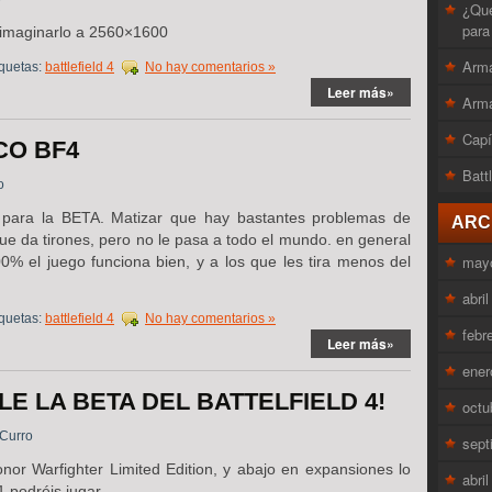
¿Que
para
imaginarlo a 2560×1600
Arma
quetas:
battlefield 4
No hay comentarios »
Leer más»
Arma
Capí
CO BF4
Batt
o
para la BETA. Matizar que hay bastantes problemas de
ARC
ue da tirones, pero no le pasa a todo el mundo. en general
may
00% el juego funciona bien, y a los que les tira menos del
abri
quetas:
battlefield 4
No hay comentarios »
febr
Leer más»
ener
LE LA BETA DEL BATTELFIELD 4!
octu
Curro
sept
onor Warfighter Limited Edition, y abajo en expansiones lo
abri
l 1 podréis jugar.