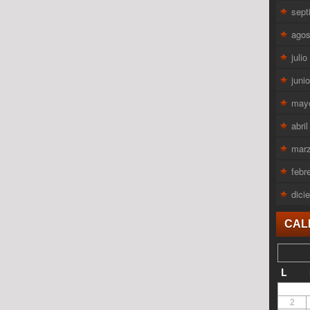
sept
agos
juli
juni
may
abri
mar
febr
dici
CAL
L
2