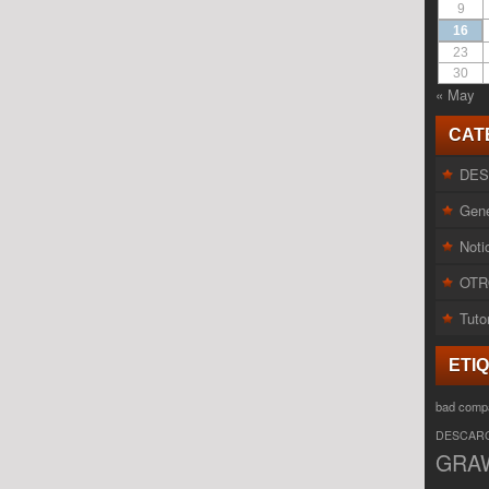
9
16
23
30
« May
CAT
DE
Gene
Noti
OTR
Tuto
ETI
bad comp
DESCAR
GRA