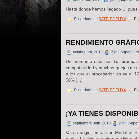
Hasta donde hemos llegado…. pues 
Postedado en
BATTLEFIELD 4
Eti
RENDIMIENTO GRÁFI
octubre 3rd, 2013
[SPH]SuperCurr
De momento esto son las pruebas 
compatibilidad y muchas quejas de q
a los que el procesador les va al 1
50% […]
Postedado en
BATTLEFIELD 4
Eti
¡YA TIENES DISPONIB
septiembre 30th, 2013
[SPH]Super
Vais a origin, entráis en Medal of H
tenéis. Le dais a precargar y listo, e