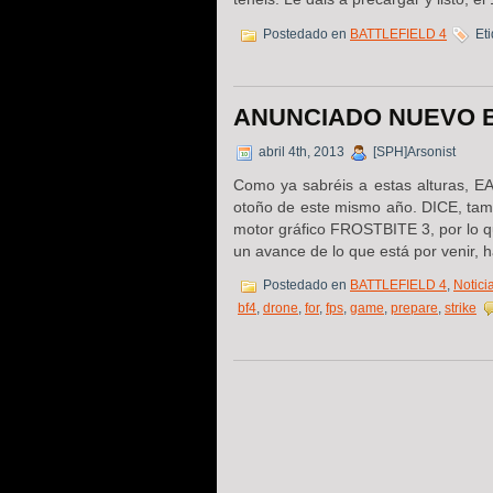
Postedado en
BATTLEFIELD 4
Eti
ANUNCIADO NUEVO B
abril 4th, 2013
[SPH]Arsonist
Como ya sabréis a estas alturas, EA
otoño de este mismo año. DICE, tam
motor gráfico FROSTBITE 3, por lo 
un avance de lo que está por venir, 
Postedado en
BATTLEFIELD 4
,
Notici
bf4
,
drone
,
for
,
fps
,
game
,
prepare
,
strike