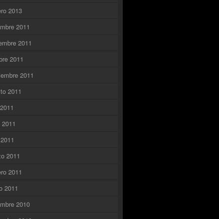
ero 2013
embre 2011
embre 2011
bre 2011
iembre 2011
to 2011
o 2011
o 2011
l 2011
zo 2011
ero 2011
o 2011
embre 2010