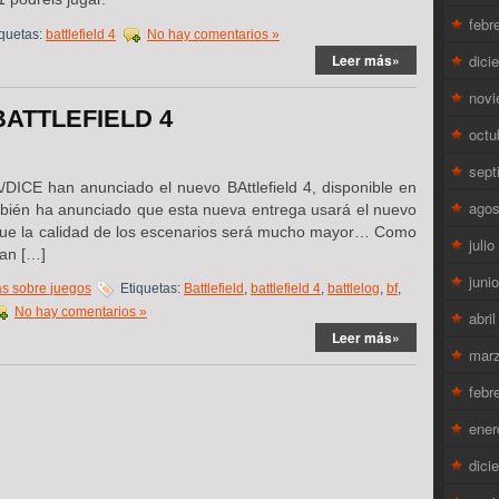
febr
quetas:
battlefield 4
No hay comentarios »
Leer más»
dici
novi
ATTLEFIELD 4
octu
sept
/DICE han anunciado el nuevo BAttlefield 4, disponible en
agos
bién ha anunciado que esta nueva entrega usará el nuevo
que la calidad de los escenarios será mucho mayor… Como
juli
han […]
juni
as sobre juegos
Etiquetas:
Battlefield
,
battlefield 4
,
battlelog
,
bf
,
No hay comentarios »
abri
Leer más»
mar
febr
ener
dici