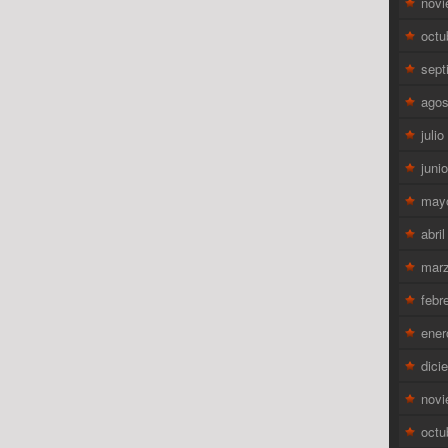
novi
octu
sept
agos
juli
juni
may
abri
mar
febr
ener
dici
novi
octu