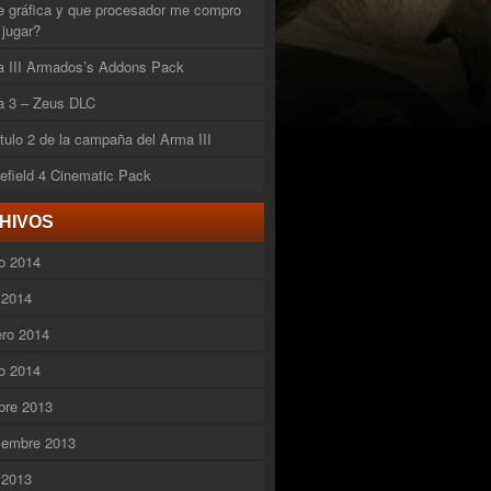
 gráfica y que procesador me compro
 jugar?
 III Armados’s Addons Pack
 3 – Zeus DLC
tulo 2 de la campaña del Arma III
lefield 4 Cinematic Pack
HIVOS
o 2014
l 2014
ero 2014
o 2014
bre 2013
iembre 2013
l 2013