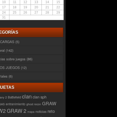
10
11
12
13
14
15
17
18
19
20
21
22
24
25
26
27
28
29
31
EGORÍAS
SCARGAS
(5)
ral
(142)
cias sobre juegos
(86)
OS JUEGOS
(12)
riales
(6)
QUETAS
clan
clan sph
any 2
Battlefield
GRAW
entranimiento
GAS
ghost recon
W2
GRAW 2
reto
noticias
mapa