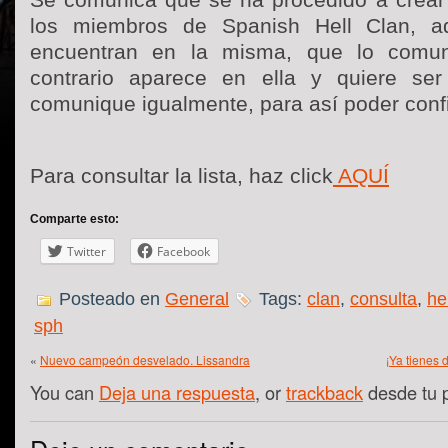
Se comunica que se ha procedido a crear 
los miembros de Spanish Hell Clan, a
encuentran en la misma, que lo comun
contrario aparece en ella y quiere ser
comunique igualmente, para así poder confir
Para consultar la lista, haz click
AQUÍ
Comparte esto:
Twitter
Facebook
Posteado en
General
Tags:
clan
,
consulta
,
hel
sph
«
Nuevo campeón desvelado. Lissandra
¡Ya tienes d
You can
Deja una respuesta
, or
trackback
desde tu 