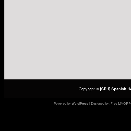
Copyright ©
[SPH] Spanish He
Powered by
| Designed by:
Free MMORP
WordPress