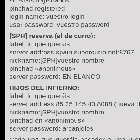
si estáis registrados:
pinchad registered
login name: vuestro login
user password: vuestro password
[SPH] reserva (el de curro):
label: lo que queráis
server address:spain.supercurro.net:8767
nickname:[SPH]vuestro nombre
pinchad «anonimous»
server password: EN BLANCO
HIJOS DEL INFIERNO:
label: lo que queráis
server address:85.25.145.40:8088 (nueva d
nickname:[SPH]vuestro nombre
pinchad en «anonimous»
server password: arcanjeles
Cada vez que queráis acceder a una u ot