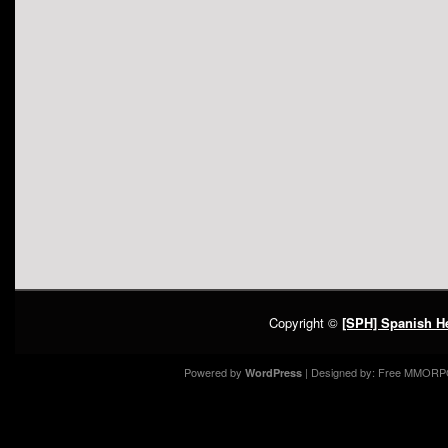
Copyright ©
[SPH] Spanish He
Powered by
| Designed by:
Free MMORP
WordPress