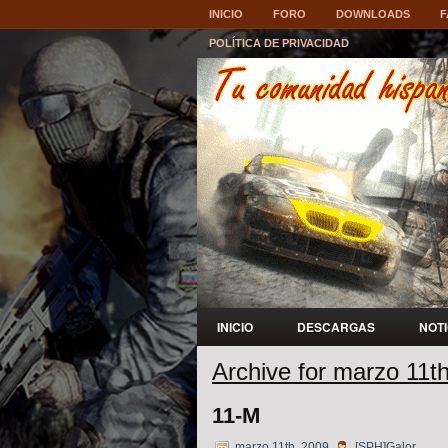
INICIO
FORO
DOWNLOADS
F
POLÍTICA DE PRIVACIDAD
INICIO
DESCARGAS
NOT
Archive for marzo 11t
11-M
marzo 11th, 2009
[SPH]Galor