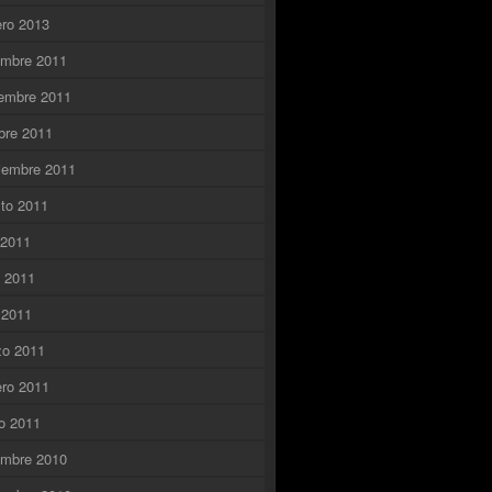
ero 2013
embre 2011
embre 2011
bre 2011
iembre 2011
to 2011
o 2011
o 2011
l 2011
zo 2011
ero 2011
o 2011
embre 2010