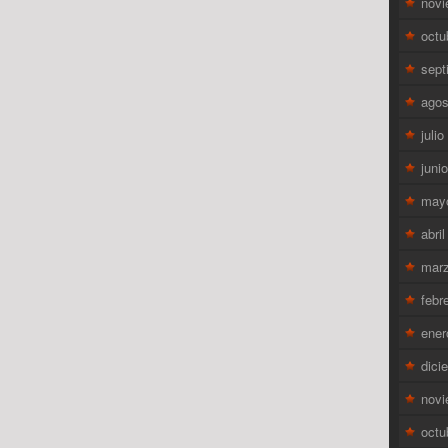
novi
octu
sept
agos
juli
juni
may
abri
mar
febr
ener
dici
novi
octu