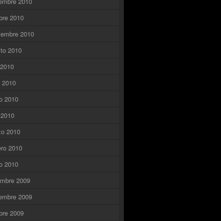
embre 2010
bre 2010
iembre 2010
to 2010
o 2010
o 2010
o 2010
l 2010
zo 2010
ero 2010
o 2010
embre 2009
embre 2009
bre 2009