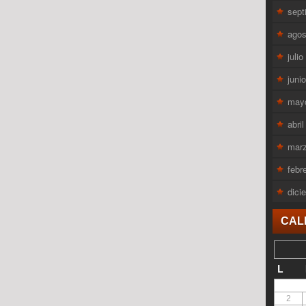
sept
agos
juli
juni
may
abri
mar
febr
dici
CAL
L
2