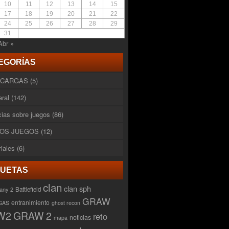
10
11
12
13
14
15
17
18
19
20
21
22
24
25
26
27
28
29
31
Abr »
EGORÍAS
SCARGAS
(5)
ral
(142)
cias sobre juegos
(86)
OS JUEGOS
(12)
riales
(6)
QUETAS
clan
clan sph
any 2
Battlefield
GRAW
entranimiento
GAS
ghost recon
W2
GRAW 2
reto
noticias
mapa