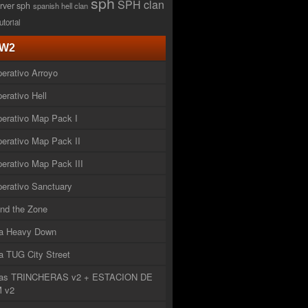
sph
SPH clan
rver sph
spanish hell clan
tutorial
W2
erativo Arroyo
erativo Hell
erativo Map Pack I
erativo Map Pack II
erativo Map Pack III
erativo Sanctuary
nd the Zone
a Heavy Down
 TUG City Street
as TRINCHERAS v2 + ESTACION DE
 v2