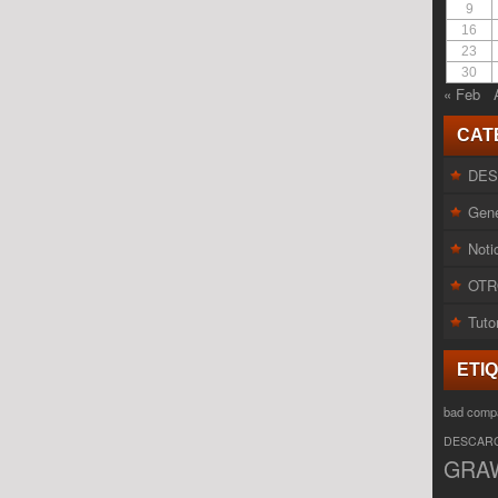
9
16
23
30
« Feb
CAT
DE
Gene
Noti
OTR
Tuto
ETI
bad comp
DESCAR
GRA