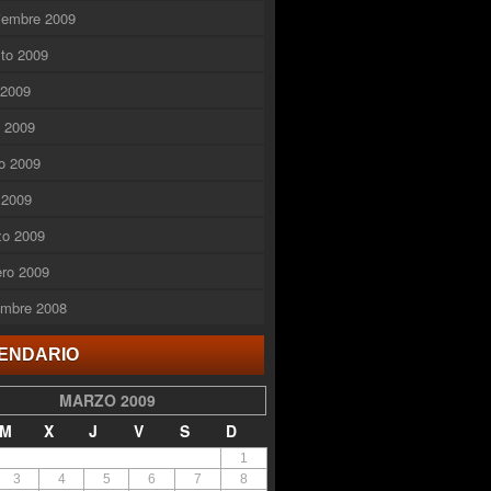
iembre 2009
to 2009
o 2009
o 2009
o 2009
l 2009
zo 2009
ero 2009
embre 2008
ENDARIO
MARZO 2009
M
X
J
V
S
D
1
3
4
5
6
7
8