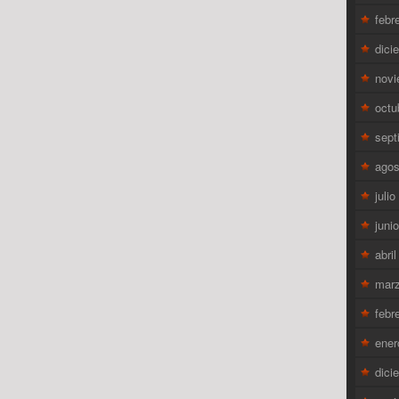
febr
dici
novi
octu
sept
agos
juli
juni
abri
mar
febr
ener
dici