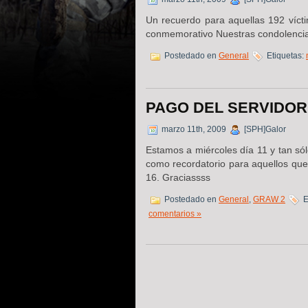
Un recuerdo para aquellas 192 vícti
conmemorativo Nuestras condolencias
Postedado en
General
Etiquetas:
PAGO DEL SERVIDOR
marzo 11th, 2009
[SPH]Galor
Estamos a miércoles día 11 y tan só
como recordatorio para aquellos que 
16. Graciassss
Postedado en
General
,
GRAW 2
E
comentarios »