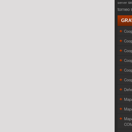
se
server
torneo
GRA
Coop
Coop
Coop
Coop
Coop
Coop
Defe
Map
Mapa
Map
COM