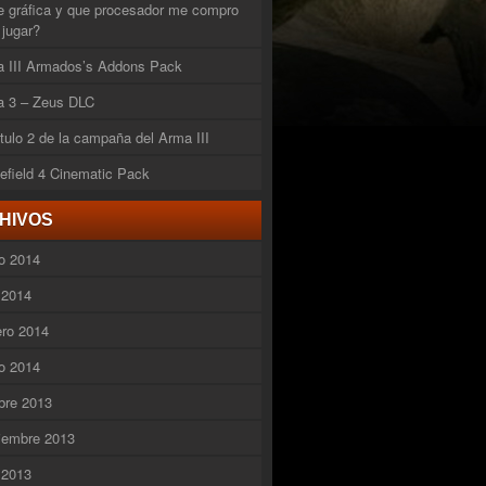
 gráfica y que procesador me compro
 jugar?
 III Armados’s Addons Pack
 3 – Zeus DLC
tulo 2 de la campaña del Arma III
lefield 4 Cinematic Pack
HIVOS
o 2014
l 2014
ero 2014
o 2014
bre 2013
iembre 2013
l 2013