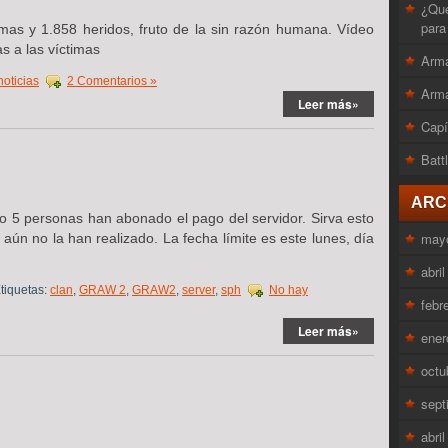
¿Que
para
mas y 1.858 heridos, fruto de la sin razón humana. Vídeo
 a las víctimas
Arma
noticias
2 Comentarios »
Arma
Leer más»
Capí
Batt
ARC
lo 5 personas han abonado el pago del servidor. Sirva esto
may
aún no la han realizado. La fecha límite es este lunes, día
abri
tiquetas:
clan
,
GRAW 2
,
GRAW2
,
server
,
sph
No hay
febr
Leer más»
ener
octu
sept
abri