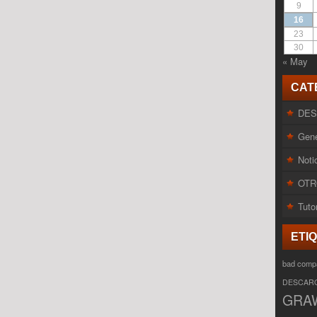
9
16
23
30
« May
CAT
DE
Gene
Noti
OTR
Tuto
ETI
bad comp
DESCAR
GRA