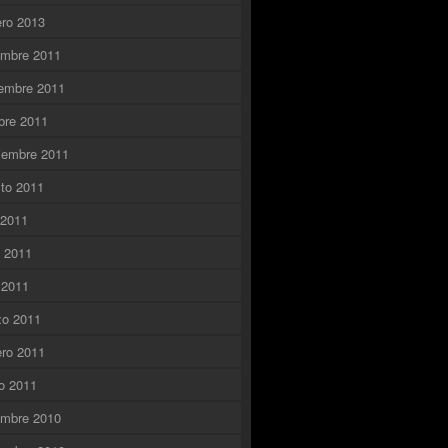
ero 2013
embre 2011
embre 2011
bre 2011
iembre 2011
to 2011
o 2011
o 2011
l 2011
zo 2011
ero 2011
o 2011
embre 2010