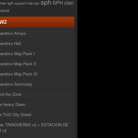
sph
SPH clan
rver sph
spanish hell clan
tutorial
W2
erativo Arroyo
erativo Hell
erativo Map Pack I
erativo Map Pack II
erativo Map Pack III
erativo Sanctuary
nd the Zone
a Heavy Down
 TUG City Street
as TRINCHERAS v2 + ESTACION DE
 v2