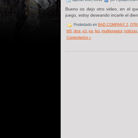
Bueno os dejo otro video, en el qu
juego, estoy deseando incarle el di
Postedado en
BAD COMPANY 2
,
OTR
bf3
,
dice
,
e3
,
ea
,
fps
,
multijugador
,
noticias
Comentarios »