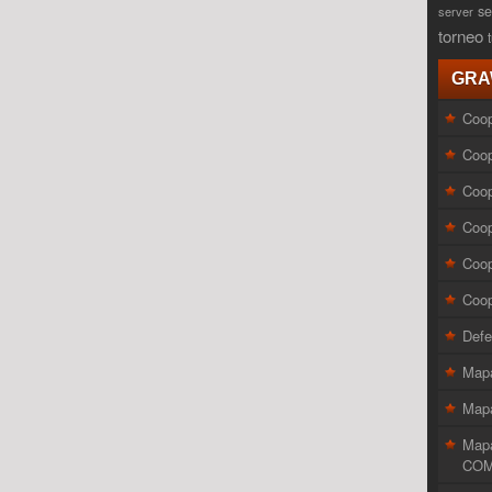
se
server
torneo
GRA
Coop
Coop
Coop
Coop
Coop
Coop
Defe
Map
Mapa
Map
COM