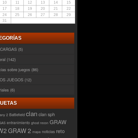
10
11
12
13
14
15
17
18
19
20
21
22
24
25
26
27
28
29
31
EGORÍAS
SCARGAS
(5)
ral
(142)
cias sobre juegos
(86)
OS JUEGOS
(12)
riales
(6)
QUETAS
clan
clan sph
any 2
Battlefield
GRAW
entranimiento
GAS
ghost recon
W2
GRAW 2
reto
noticias
mapa