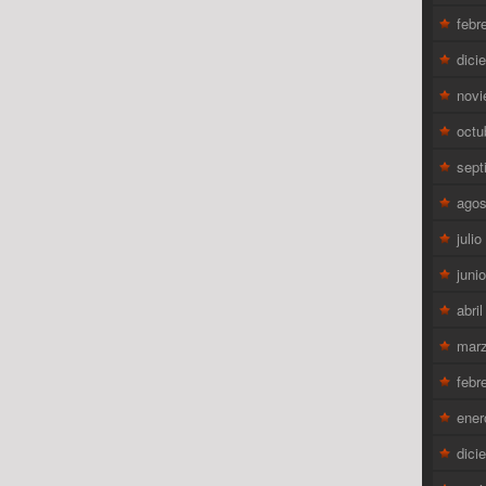
febr
dici
novi
octu
sept
agos
juli
juni
abri
mar
febr
ener
dici