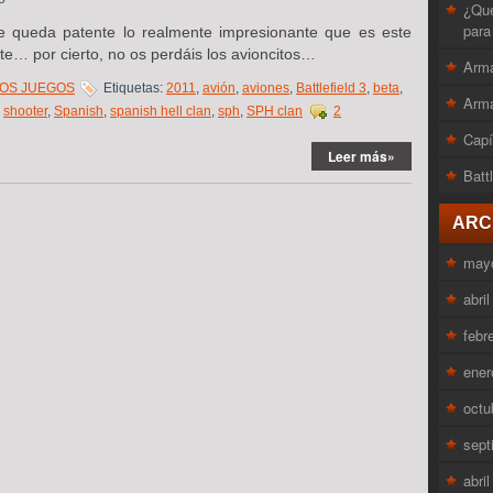
¿Que
para
e queda patente lo realmente impresionante que es este
ente… por cierto, no os perdáis los avioncitos…
Arma
OS JUEGOS
Etiquetas:
2011
,
avión
,
aviones
,
Battlefield 3
,
beta
,
Arma
,
shooter
,
Spanish
,
spanish hell clan
,
sph
,
SPH clan
2
Capí
Leer más»
Batt
ARC
may
abri
febr
ener
octu
sept
abri