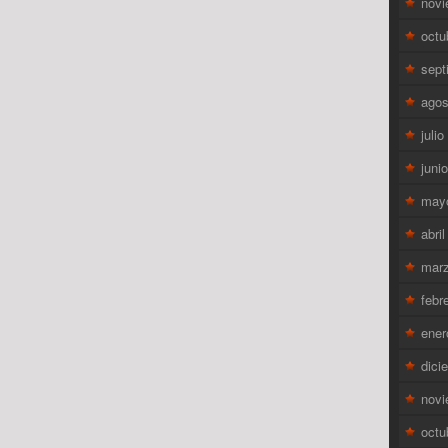
novi
octu
sept
agos
juli
juni
may
abri
mar
febr
ener
dici
novi
octu