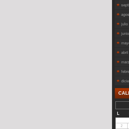
sept
agos
juli
juni
may
abri
mar
febr
dici
CAL
L
2