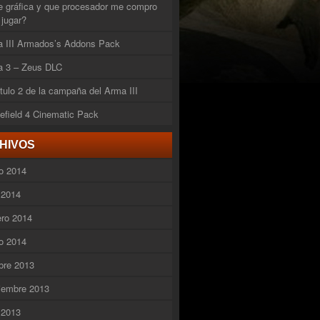
 gráfica y que procesador me compro
 jugar?
 III Armados’s Addons Pack
 3 – Zeus DLC
tulo 2 de la campaña del Arma III
lefield 4 Cinematic Pack
HIVOS
o 2014
l 2014
ero 2014
o 2014
bre 2013
iembre 2013
l 2013