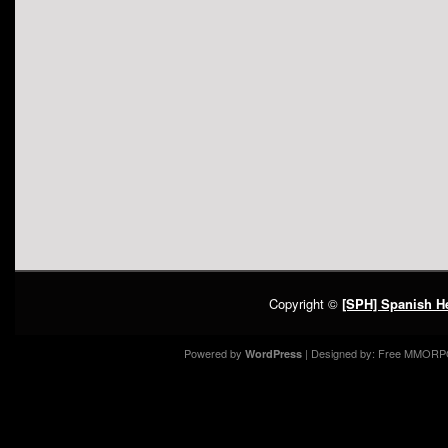
Copyright ©
[SPH] Spanish He
Powered by
| Designed by:
Free MMORP
WordPress