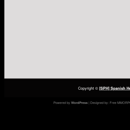
Copyright ©
[SPH] Spanish He
Powered by
| Designed by:
Free MMORP
WordPress