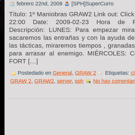
febrero 22nd, 2009
[SPH]SuperCurro
Título: 1º Maniobras GRAW2 Link out: Click 
22:00 Date: 2009-02-23 Hora de Fin
Descripción: LUNES: Para empezar mira
sacaremos las entrañas y con la ayuda d
las tácticas, miraremos tiempos , granadas
para arrasar al enemigo. MIÉRCOLES: C
FORT […]
Postedado en
General
,
GRAW 2
Etiquetas:
c
GRAW 2
,
GRAW2
,
server
,
sph
No hay comentar